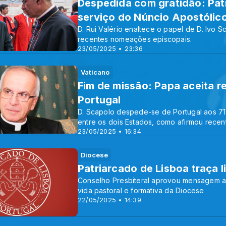
Despedida com gratidão: Pat
serviço do Núncio Apostólic
D. Rui Valério enaltece o papel de D. Ivo
recentes nomeações episcopais.
23/05/2025 • 23:36
Vaticano
Fim de missão: Papa aceita r
Portugal
D. Scapolo despede-se de Portugal aos 71 
entre os dois Estados, como afirmou rece
23/05/2025 • 16:34
Diocese
Patriarcado de Lisboa traça l
Conselho Presbiteral aprovou mensagem a
vida pastoral e formativa da Diocese
22/05/2025 • 14:39