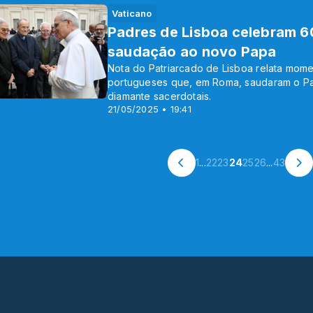
Vaticano
Padres de Lisboa celebram 6
saudação ao novo Papa
Nota do Patriarcado de Lisboa relata mome
portugueses que, em Roma, saudaram o Pa
diamante sacerdotais.
21/05/2025 • 19:41
1
...
22
23
24
25
26
...
43