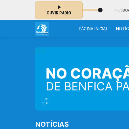
OITE - MUSICAL das 02:00 às 07:00 - ESTÃO 20 º EM LISBOA
OUVIR RÁDIO
PÁGINA INICIAL
NOTÍC
NOTÍCIAS