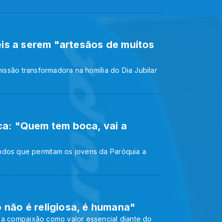
éis a serem "artesãos de muitos
missão transformadora na homília do Dia Jubilar
ca: "Quem tem boca, vai a
ndos que permitam os jovens da Paróquia a
 não é religiosa, é humana"
 a compaixão como valor essencial diante do