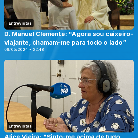
Entrevistas
D. Manuel Clemente: "Agora sou caixeiro-
viajante, chamam-me para todo o lado”
06/05/2024 • 22:48
Entrevistas
Alice Vieira: "Sinto-me acima de tudo