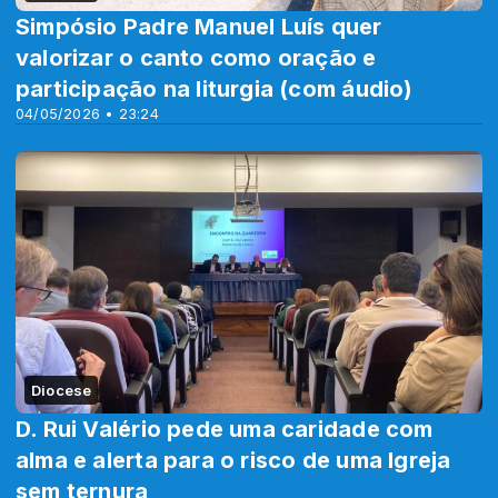
Simpósio Padre Manuel Luís quer
valorizar o canto como oração e
participação na liturgia (com áudio)
04/05/2026 • 23:24
Diocese
D. Rui Valério pede uma caridade com
alma e alerta para o risco de uma Igreja
sem ternura