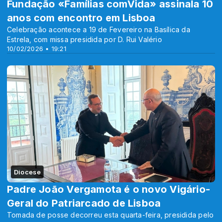
Fundação «Famílias comVida» assinala 10
anos com encontro em Lisboa
Celebração acontece a 19 de Fevereiro na Basílica da
Estrela, com missa presidida por D. Rui Valério
10/02/2026 • 19:21
Diocese
Padre João Vergamota é o novo Vigário-
Geral do Patriarcado de Lisboa
Tomada de posse decorreu esta quarta-feira, presidida pelo