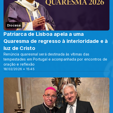
Diocese
Patriarca de Lisboa apela a uma
Quaresma de regresso à interioridade e à
luz de Cristo
Renúncia quaresmal será destinada às vítimas das
tempestades em Portugal e acompanhada por encontros de
oração e reflexão
18/02/2026 • 15:45