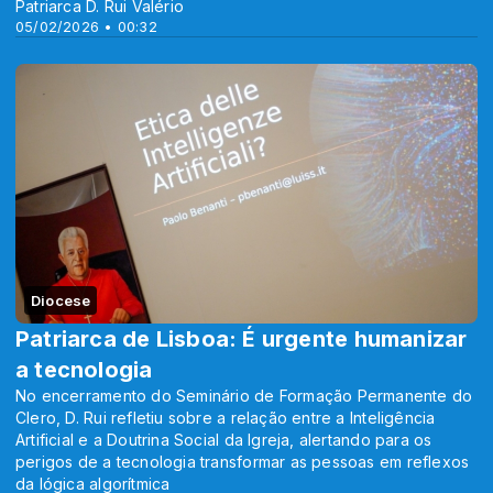
Patriarca D. Rui Valério
05/02/2026 • 00:32
Diocese
Patriarca de Lisboa: É urgente humanizar
a tecnologia
No encerramento do Seminário de Formação Permanente do
Clero, D. Rui refletiu sobre a relação entre a Inteligência
Artificial e a Doutrina Social da Igreja, alertando para os
perigos de a tecnologia transformar as pessoas em reflexos
da lógica algorítmica