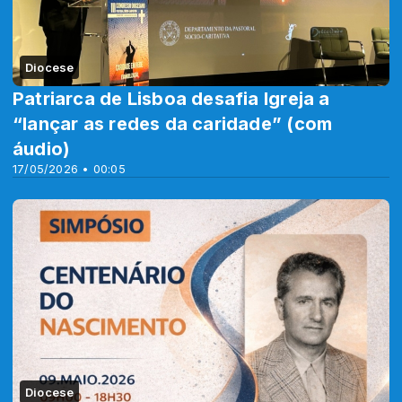
Diocese
Patriarca de Lisboa desafia Igreja a
“lançar as redes da caridade” (com
áudio)
17/05/2026 • 00:05
Diocese