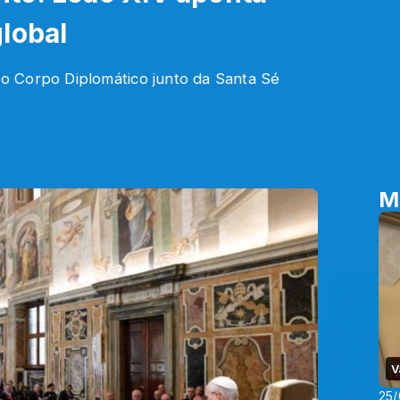
lobal
o Corpo Diplomático junto da Santa Sé
M
V
25/