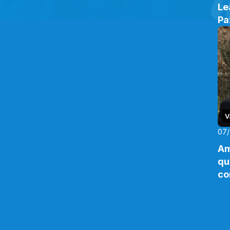
Le
Pa
V
07
Am
qu
co