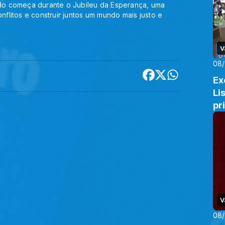
cado começa durante o Jubileu da Esperança, uma
nflitos e construir juntos um mundo mais justo e
V
08
Ex
Li
pr
V
08