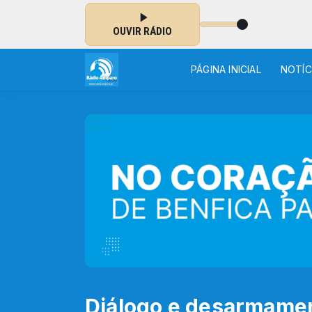
STÃO 21 º EM LISBOA
OUVIR RÁDIO
PÁGINA INICIAL
NOTÍC
Diálogo e desarmamen