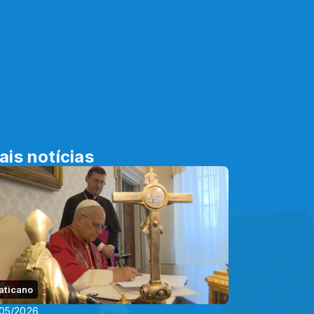
ais notícias
aticano
05/2026