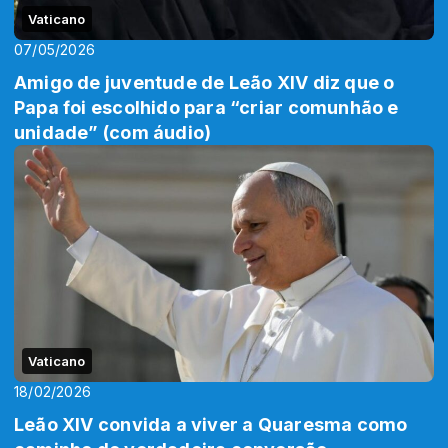
Vaticano
07/05/2026
Amigo de juventude de Leão XIV diz que o
Papa foi escolhido para “criar comunhão e
unidade” (com áudio)
Vaticano
18/02/2026
Leão XIV convida a viver a Quaresma como