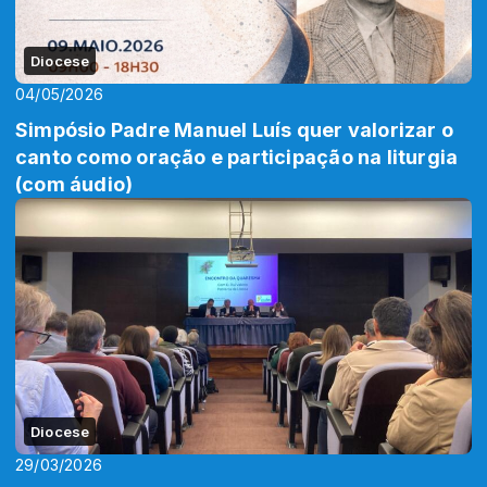
Diocese
04/05/2026
Simpósio Padre Manuel Luís quer valorizar o
canto como oração e participação na liturgia
(com áudio)
Diocese
29/03/2026