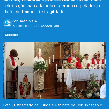
celebração marcada pela esperança e pela força
da fé em tempos de fragilidade
Por
João Naia
Publicado em 24/06/2025 13:51
Diocese
Foto - Patriarcado de Lisboa e Gabinete de Comunicação e