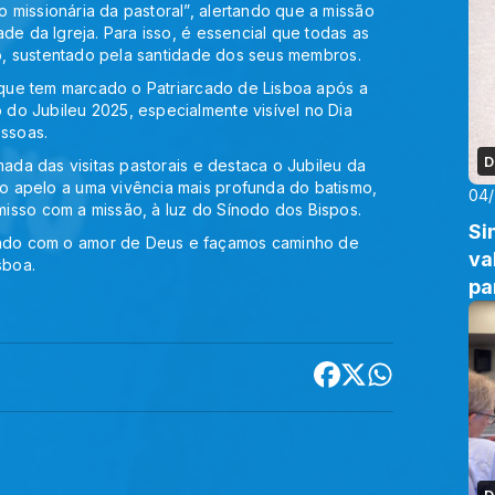
missionária da pastoral”, alertando que a missão
de da Igreja. Para isso, é essencial que todas as
rio, sustentado pela santidade dos seus membros.
a que tem marcado o Patriarcado de Lisboa após a
do Jubileu 2025, especialmente visível no Dia
essoas.
D
mada das visitas pastorais e destaca o Jubileu da
o apelo a uma vivência mais profunda do batismo,
04
isso com a missão, à luz do Sínodo dos Bispos.
Si
ndo com o amor de Deus e façamos caminho de
va
sboa.
pa
D