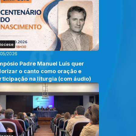
iocese
/05/2026
mpósio Padre Manuel Luís quer
lorizar o canto como oração e
rticipação na liturgia (com áudio)
iocese