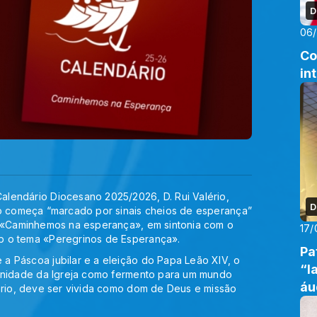
D
06
Co
in
lendário Diocesano 2025/2026, D. Rui Valério,
D
no começa “marcado por sinais cheios de esperança”
a «Caminhemos na esperança», em sintonia com o
17/
b o tema «Peregrinos de Esperança».
Pa
a Páscoa jubilar e a eleição do Papa Leão XIV, o
“l
 unidade da Igreja como fermento para um mundo
áu
lério, deve ser vivida como dom de Deus e missão