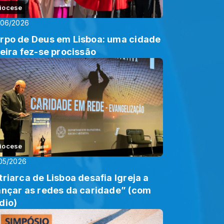
iocese
/06/2026
rpo de Deus em Lisboa: uma cidade
teira fez-se procissão
iocese
05/2026
triarca de Lisboa desafia Igreja a
ançar as redes da caridade” (com
dio)