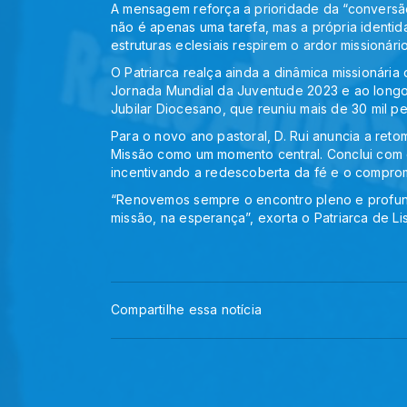
A mensagem reforça a prioridade da “conversão 
não é apenas uma tarefa, mas a própria identida
estruturas eclesiais respirem o ardor missioná
O Patriarca realça ainda a dinâmica missionári
Jornada Mundial da Juventude 2023 e ao longo 
Jubilar Diocesano, que reuniu mais de 30 mil p
Para o novo ano pastoral, D. Rui anuncia a reto
Missão como um momento central. Conclui com 
incentivando a redescoberta da fé e o comprom
“Renovemos sempre o encontro pleno e profu
missão, na esperança”, exorta o Patriarca de Li
Compartilhe essa notícia