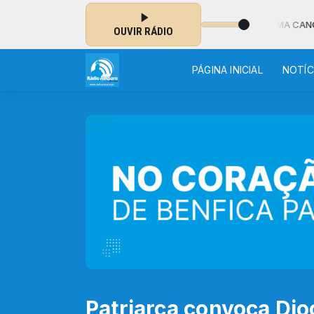
TE - MUSICAL das 02:00 às 06:30 - NO AR: NAUS - UMA CANÇÃO
OUVIR RÁDIO
PÁGINA INICIAL
NOTÍC
Patriarca convoca Dio