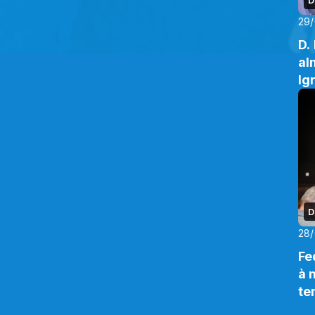
29
D.
al
Ig
D
28
Fe
à 
te