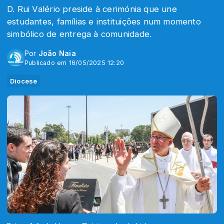
D. Rui Valério preside à cerimónia que une
estudantes, famílias e instituições num momento
simbólico de entrega à comunidade.
Por
João Naia
Publicado em 16/05/2025 12:20
Diocese