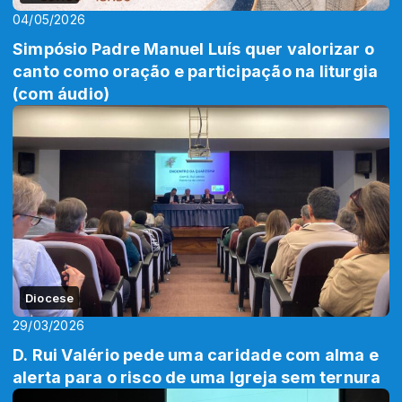
04/05/2026
Simpósio Padre Manuel Luís quer valorizar o
canto como oração e participação na liturgia
(com áudio)
Diocese
29/03/2026
D. Rui Valério pede uma caridade com alma e
alerta para o risco de uma Igreja sem ternura