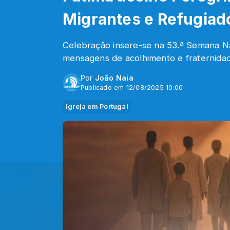
Migrantes e Refugiad
Celebração insere-se na 53.ª Semana N
mensagens de acolhimento e fraternida
Por
João Naia
Publicado em 12/08/2025 10:00
Igreja em Portugal