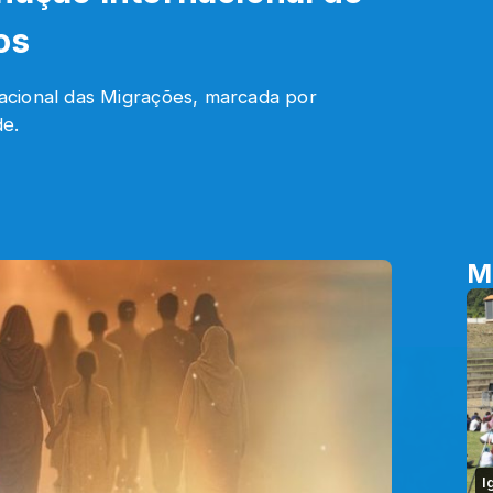
os
acional das Migrações, marcada por
de.
M
I