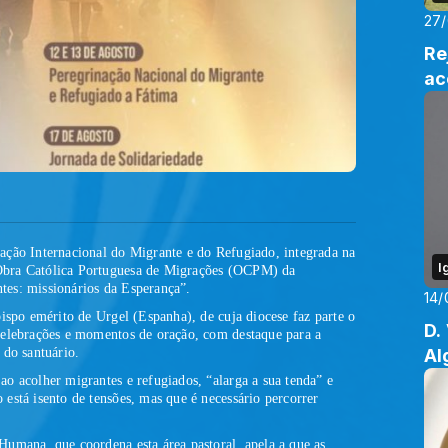
27
Re
ac
ação Internacional do Migrante e do Refugiado, integrada na
I
Obra Católica Portuguesa de Migrações (OCPM) da
tes: missionários da Esperança”
.
14/
ispo emérito de Urgel (Espanha), de cuja diocese faz parte o
D.
celebrações e momentos de oração, com destaque para a
 do santuário.
Al
o acolher migrantes e refugiados, “alarga a sua tenda” e
está isento de tensões, mas que é necessário percorrer
umana, que coordena esta área pastoral, apela a que as