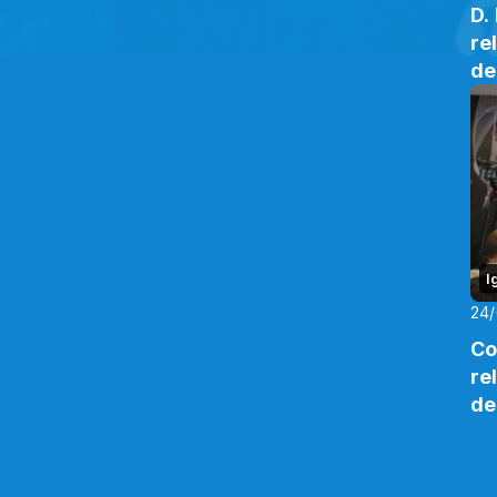
D.
re
de
I
24
Co
re
de