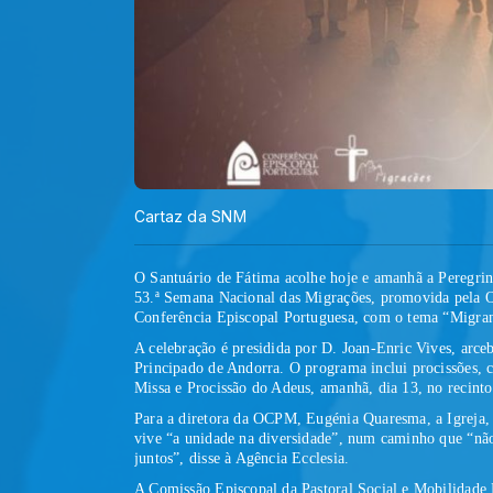
Cartaz da SNM
O Santuário de Fátima acolhe hoje e amanhã a Peregrin
53.ª Semana Nacional das Migrações, promovida pela 
Conferência Episcopal Portuguesa, com o tema
“Migran
A celebração é presidida por D. Joan-Enric Vives, arceb
Principado de Andorra. O programa inclui procissões, 
Missa e Procissão do Adeus, amanhã, dia 13, no recinto
Para a diretora da OCPM, Eugénia Quaresma, a Igreja, a
vive “a unidade na diversidade”, num caminho que “não 
juntos”, disse à Agência Ecclesia.
A Comissão Episcopal da Pastoral Social e Mobilidade H