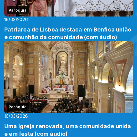
Paróquia
16/03/2026
Patriarca de Lisboa destaca em Benfica união
e comunhão da comunidade (com áudio)
Paróquia
16/03/2026
Uma Igreja renovada, uma comunidade unida
e em festa (com áudio)