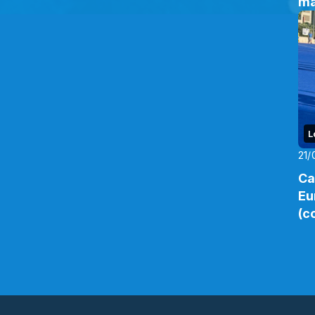
ma
L
21/
Ca
Eu
(c