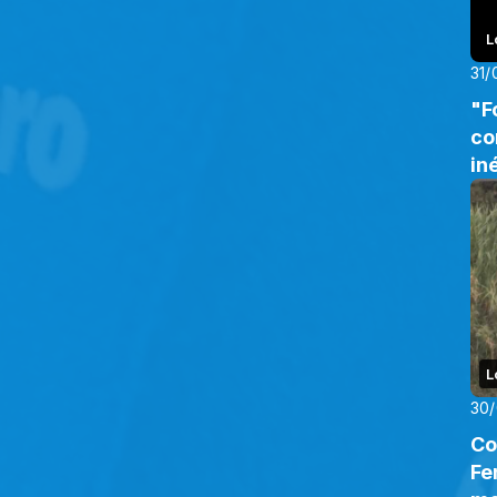
L
31/
"F
com a conquista
in
L
30
Co
Fe