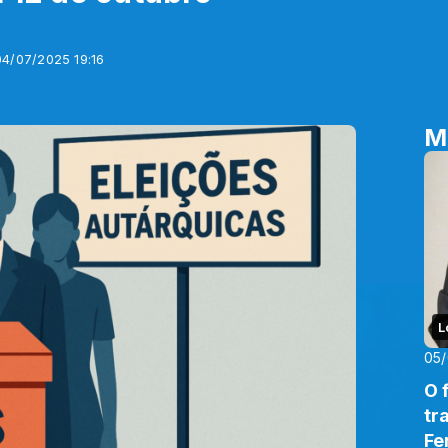
04/07/2025 19:16
M
L
05
O 
tr
Fe