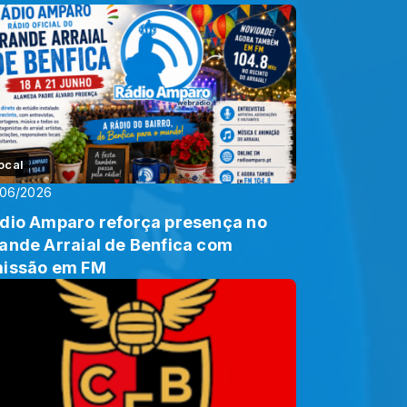
iveladas
ocal
/06/2026
dio Amparo reforça presença no
ande Arraial de Benfica com
issão em FM