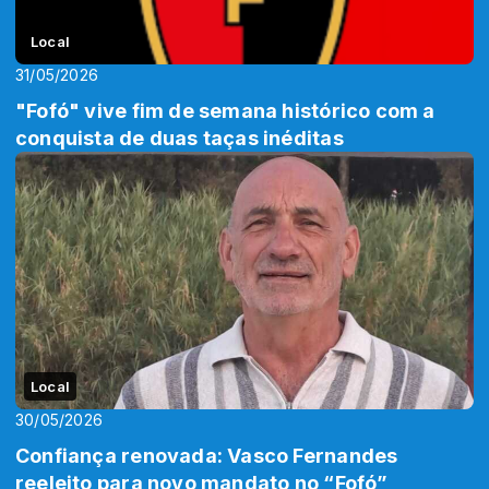
Local
31/05/2026
"Fofó" vive fim de semana histórico com a
conquista de duas taças inéditas
Local
30/05/2026
Confiança renovada: Vasco Fernandes
reeleito para novo mandato no “Fofó”