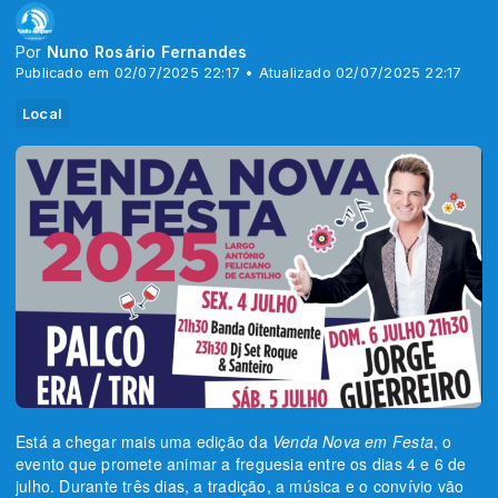
Por
Nuno Rosário Fernandes
Publicado em 02/07/2025 22:17 • Atualizado 02/07/2025 22:17
Local
Está a chegar mais uma edição da
Venda Nova em Festa
, o
evento que promete animar a freguesia entre os dias 4 e 6 de
julho. Durante três dias, a tradição, a música e o convívio vão