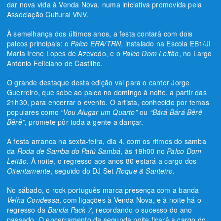
dar nova vida à Venda Nova, numa iniciativa promovida pela
Associação Cultural VNV.
À semelhança dos últimos anos, a festa contará com dois
palcos principais: o
Palco ERA/TRN
, instalado na Escola EB1/JI
Maria Irene Lopes de Azevedo, e o
Palco Dom Leitão
, no Largo
António Feliciano de Castilho.
O grande destaque desta edição vai para o cantor Jorge
Guerreiro, que sobe ao palco no domingo à noite, a partir das
21h30, para encerrar o evento. O artista, conhecido por temas
populares como
“Vou Alugar um Quarto”
ou
“Bárá Bárá Bêrê
Bêrê”
, promete pôr toda a gente a dançar.
A festa arranca na sexta-feira, dia 4, com os ritmos do samba
da
Roda de Samba do Patú Sambá
, às 19h00 no
Palco Dom
Leitão
. À noite, o regresso aos anos 80 estará a cargo dos
Oitentamente
, seguido do DJ Set
Roque & Santeiro
.
No sábado, o rock português marca presença com a banda
Velha Condessa
, com ligações à Venda Nova, e à noite há o
regresso da
Banda Pack 7
, recordando o sucesso do ano
passado. O encerramento da segunda noite ficará a cargo do