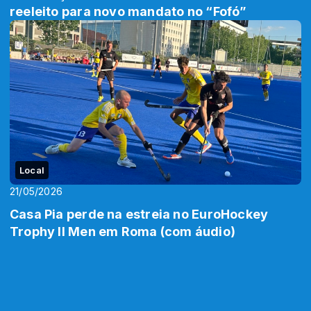
reeleito para novo mandato no “Fofó”
Local
21/05/2026
Casa Pia perde na estreia no EuroHockey
Trophy II Men em Roma (com áudio)