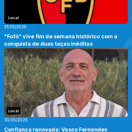
Local
31/05/2026
"Fofó" vive fim de semana histórico com a
conquista de duas taças inéditas
Local
30/05/2026
Confiança renovada: Vasco Fernandes