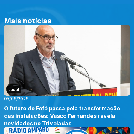
Mais notícias
Local
05/06/2026
O futuro do Fofó passa pela transformação
das instalações: Vasco Fernandes revela
novidades no Triveladas