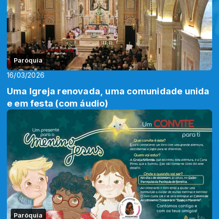
Paróquia
16/03/2026
Uma Igreja renovada, uma comunidade unida
e em festa (com áudio)
Paróquia