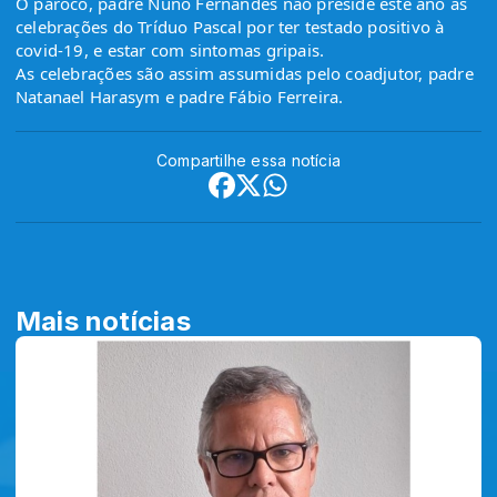
O pároco, padre Nuno Fernandes não preside este ano às 
celebrações do Tríduo Pascal por ter testado positivo à 
covid-19, e estar com sintomas gripais.
As celebrações são assim assumidas pelo coadjutor, padre 
Natanael Harasym e padre Fábio Ferreira.
Compartilhe essa notícia
Mais notícias