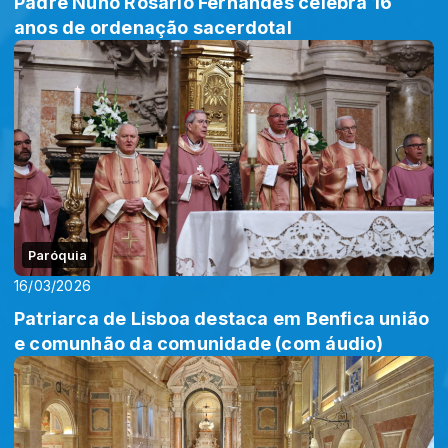
Padre Nuno Rosário Fernandes celebra 16
anos de ordenação sacerdotal
Paróquia
16/03/2026
Patriarca de Lisboa destaca em Benfica união
e comunhão da comunidade (com áudio)